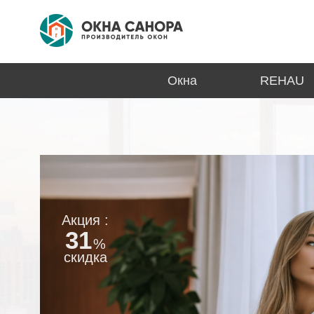
Окна
REHAU
Акция :
31
%
скидка