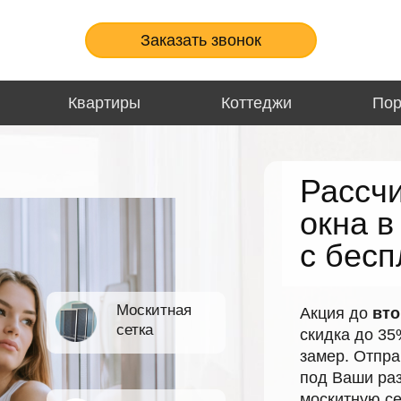
Заказать звонок
Квартиры
Коттеджи
По
Рассч
окна в
с бес
Москитная
Акция до
вто
сетка
скидка до 35
замер. Отпра
под Ваши раз
москитную се